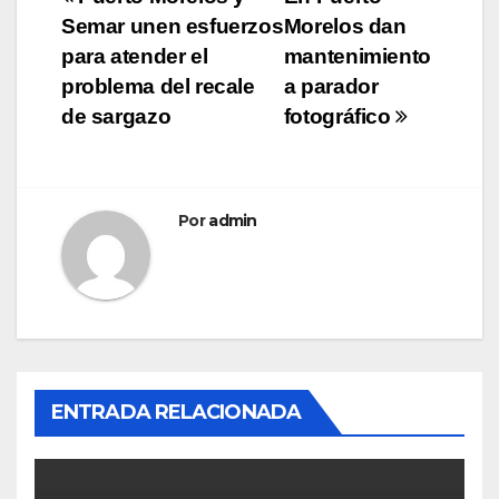
Navegación
Semar unen esfuerzos
Morelos dan
de
para atender el
mantenimiento
entradas
problema del recale
a parador
de sargazo
fotográfico
Por
admin
ENTRADA RELACIONADA