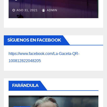
JUL 20, 2021
ADMIN
SÍGUENOS EN FACEBOOK
https://www.facebook.com/La-Gaceta-QR-
100812822048205
FARÁNDULA
FARÁNDULA