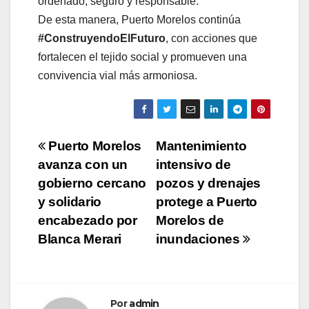
ordenado, seguro y responsable.
De esta manera, Puerto Morelos continúa
#ConstruyendoElFuturo
, con acciones que
fortalecen el tejido social y promueven una
convivencia vial más armoniosa.
Navegación
Puerto Morelos
Mantenimiento
avanza con un
intensivo de
de
gobierno cercano
pozos y drenajes
entradas
y solidario
protege a Puerto
encabezado por
Morelos de
Blanca Merari
inundaciones
Por
admin