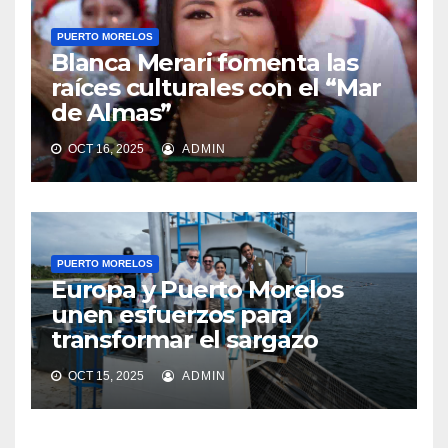
PUERTO MORELOS
Blanca Merari fomenta las
raíces culturales con el “Mar
de Almas”
OCT 16, 2025
ADMIN
PUERTO MORELOS
Europa y Puerto Morelos
unen esfuerzos para
transformar el sargazo
OCT 15, 2025
ADMIN