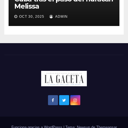
Melissa
OCT 30, 2025
ADMIN
Funciona gracias a WordPress
|
Tema: Newsup de
Themeansar