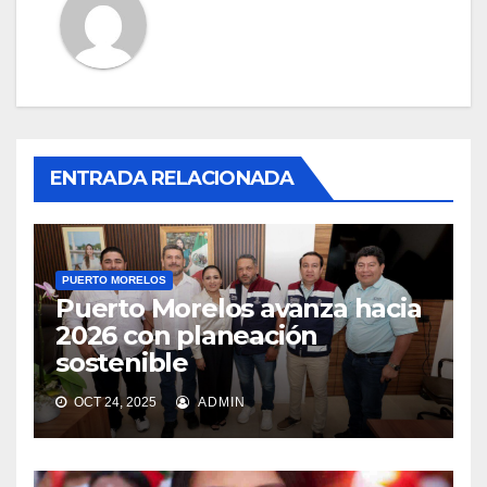
ENTRADA RELACIONADA
PUERTO MORELOS
Puerto Morelos avanza hacia
2026 con planeación
sostenible
OCT 24, 2025
ADMIN