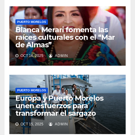
PUERTO MORELOS
Blanca Merari fomenta las
raíces culturales con el “Mar
de Almas”
OCT 16, 2025
ADMIN
PUERTO MORELOS
Europa y Puerto Morelos
unen esfuerzos para
transformar el sargazo
OCT 15, 2025
ADMIN