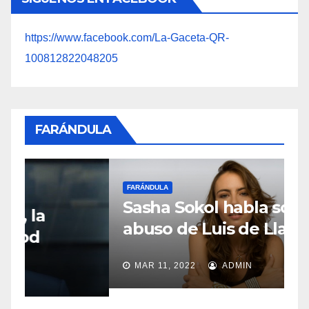
https://www.facebook.com/La-Gaceta-QR-
100812822048205
FARÁNDULA
FARÁNDULA
F
Sasha Sokol habla sobre el
M
abuso de Luis de Llano
o
MAR 11, 2022
ADMIN