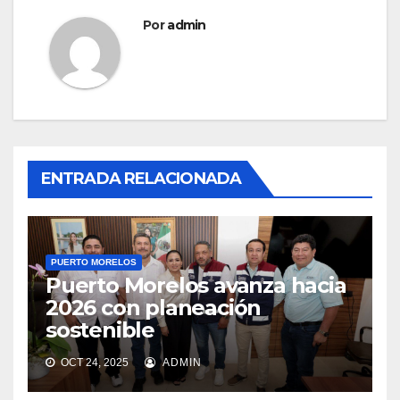
Por
admin
ENTRADA RELACIONADA
PUERTO MORELOS
Puerto Morelos avanza hacia
2026 con planeación
sostenible
OCT 24, 2025
ADMIN