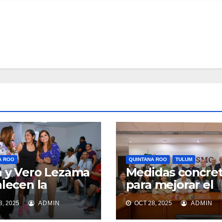
A ROO
QUINTANA ROO
TULUM
 y Vero Lezama
Medidas concre
alecen la
para mejorar el
lidad de las y
acceso a playas 
, 2025
ADMIN
OCT 28, 2025
ADMIN
Tulum
tanarroenses