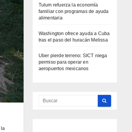
Tulum refuerza la economía
familiar con programas de ayuda
alimentaria
Washington ofrece ayuda a Cuba
tras el paso del huracán Melissa
Uber pierde terreno: SICT niega
permiso para operar en
aeropuertos mexicanos
QUINTANA
ROO
QUINTANA
QUINTANA
QUINTANA
QUINTANA
ROO
ROO
TULUM
ROO
ROO
Qui
Ma
Me
Ma
Gin
nta
ra y
did
ra
o
 la