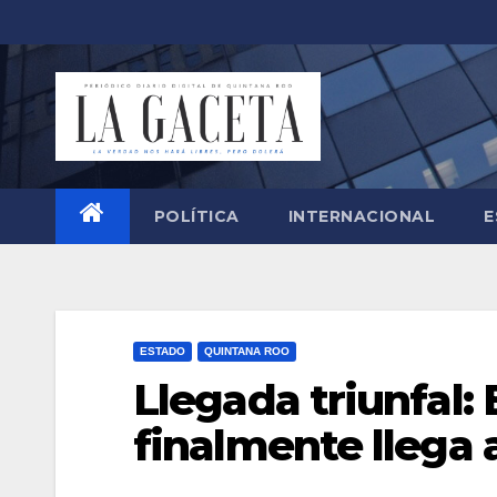
Saltar
al
contenido
POLÍTICA
INTERNACIONAL
E
ESTADO
QUINTANA ROO
Llegada triunfal:
finalmente llega