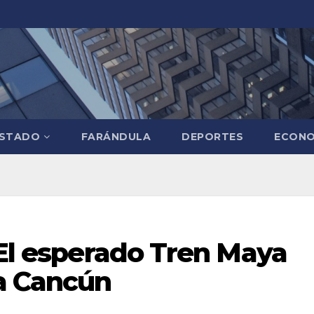
STADO
FARÁNDULA
DEPORTES
ECONO
 El esperado Tren Maya
 a Cancún