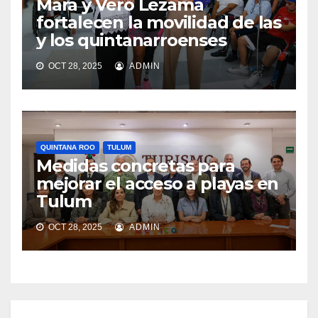
Mara y Vero Lezama
fortalecen la movilidad de las
y los quintanarroenses
OCT 28, 2025
ADMIN
QUINTANA ROO
TULUM
Medidas concretas para
mejorar el acceso a playas en
Tulum
OCT 28, 2025
ADMIN