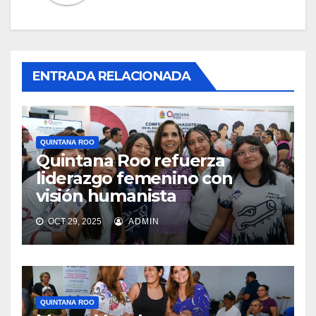
ENTRADA RELACIONADA
QUINTANA ROO
Quintana Roo refuerza
liderazgo femenino con
visión humanista
OCT 29, 2025
ADMIN
QUINTANA ROO