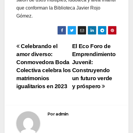
que conforman la Biblioteca Javier Rojo
Gómez.
Navegación
Celebrando el
El Eco Foro de
amor diverso:
Emprendimiento
de
Conmovedora Boda
Juvenil:
entradas
Colectiva celebra los
Construyendo
matrimonios
un futuro verde
igualitarios en 2023
y próspero
Por
admin