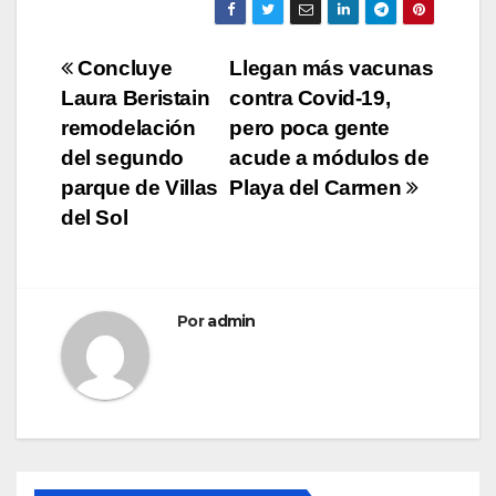
Navegación
Concluye
Llegan más vacunas
Laura Beristain
contra Covid-19,
de
remodelación
pero poca gente
entradas
del segundo
acude a módulos de
parque de Villas
Playa del Carmen
del Sol
Por
admin