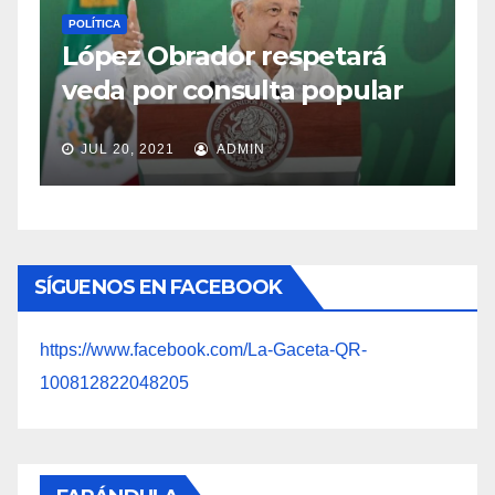
Rogelio Ramírez de la O
rá
entrará en función como
lar
titular de SHCP
JUL 17, 2021
ADMIN
SÍGUENOS EN FACEBOOK
https://www.facebook.com/La-Gaceta-QR-
100812822048205