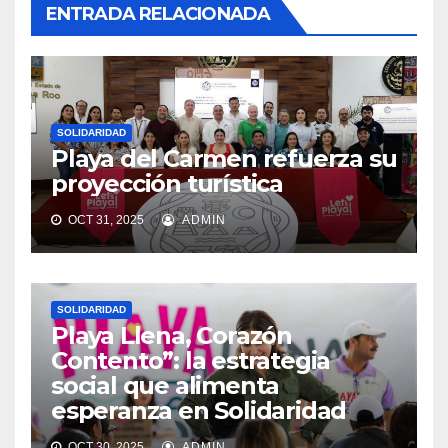
ENTRADA RELACIONADA
SOLIDARIDAD
Playa del Carmen refuerza su
proyección turística
OCT 31, 2025
ADMIN
SOLIDARIDAD
Playa Llena, Corazón
Contento”: la estrategia
social que alimenta
esperanza en Solidaridad
OCT 30, 2025
ADMIN