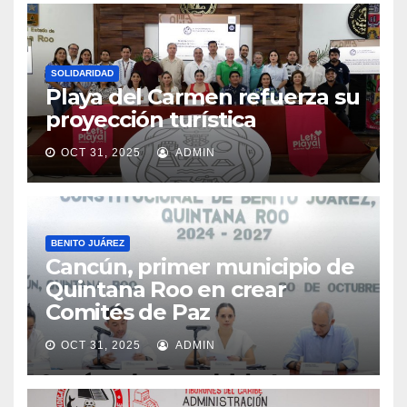
SOLIDARIDAD
Playa del Carmen refuerza su
proyección turística
OCT 31, 2025
ADMIN
BENITO JUÁREZ
Cancún, primer municipio de
Quintana Roo en crear
Comités de Paz
OCT 31, 2025
ADMIN