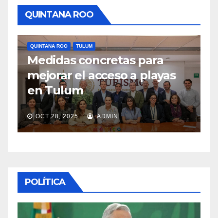
QUINTANA ROO
QUINTANA ROO
Mara Lezama impulsa plan
as
turístico histórico rumbo al
Mundial 2026
OCT 25, 2025
ADMIN
POLÍTICA
POLÍTICA