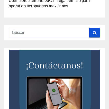
Uber pierde terreno: SICT niega permiso para
operar en aeropuertos mexicanos