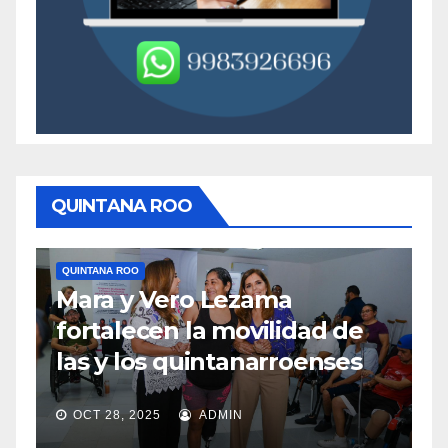
QUINTANA ROO
QUINTANA ROO
Q
Mara y Vero Lezama
M
fortalecen la movilidad de
m
las y los quintanarroenses
e
OCT 28, 2025
ADMIN