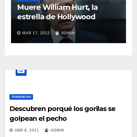
S
Muere William Hurt, la
a
estrella de Hollywood
MAR 17, 2022
ADMIN
TENDENCIAS
Descubren porqué los gorilas se
golpean el pecho
ABR 8, 2021
ADMIN