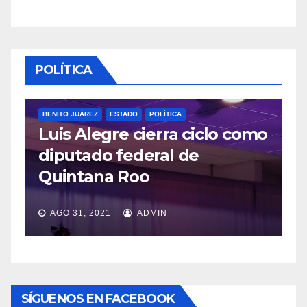
POLÍTICA
BENITO JUÁREZ
ESTADO
POLÍTICA
Luis Alegre cierra ciclo como
P
diputado federal de
L
Quintana Roo
v
AGO 31, 2021
ADMIN
SÍGUENOS EN FACEBOOK