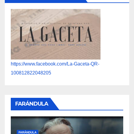
https://www.facebook.com/La-Gaceta-QR-
100812822048205
FARÁNDULA
F
FARÁNDULA