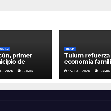
mism
o
JUÁREZ
TULUM
ún, primer
Tulum refuerza 
cipio de
economía famili
ntana Roo en
con programas 
31, 2025
ADMIN
OCT 31, 2025
ADMIN
r Comités de
ayuda alimentar