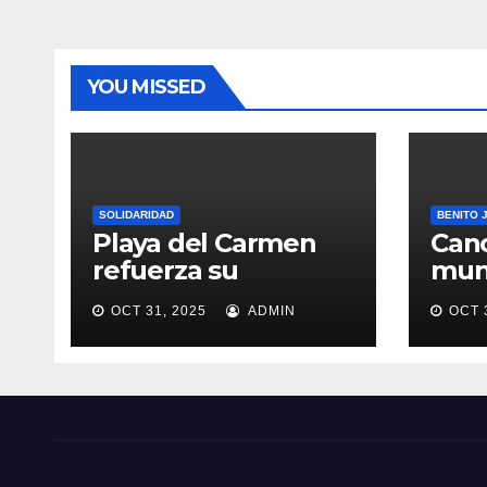
ras
Llano
mund
o
YOU MISSED
SOLIDARIDAD
BENITO 
Playa del Carmen
Canc
refuerza su
muni
proyección turística
Qui
OCT 31, 2025
ADMIN
OCT 
crea
Paz