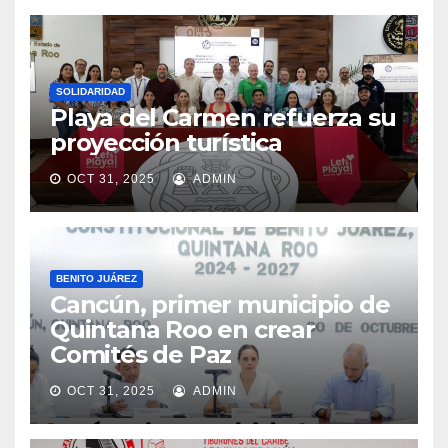
SOLIDARIDAD
Playa del Carmen refuerza su
proyección turística
OCT 31, 2025
ADMIN
BENITO JUÁREZ
Cancún, primer municipio de
Quintana Roo en crear
Comités de Paz
OCT 31, 2025
ADMIN