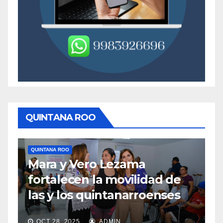
QUINTANA ROO
QUINTANA ROO
TULUM
Medidas concretas para
e
mejorar el acceso a playas
s
en Tulum
OCT 28, 2025
ADMIN