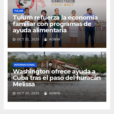
TULUM
Tulum refuerza la economía
familiar con programas de
ayuda alimentaria
OCT 31, 2025
ADMIN
INTERNACIONAL
Washington ofrece ayuda a
Cuba tras el paso del huracán
Melissa
OCT 30, 2025
ADMIN