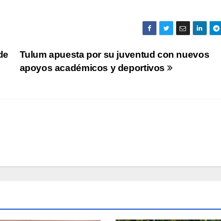
2
b
2
A
de
Tulum apuesta por su juventud con nuevos
N
apoyos académicos y deportivos
I
t
r
p
h
a