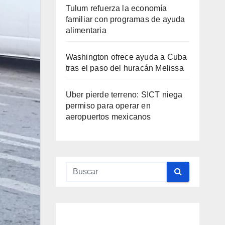
Tulum refuerza la economía
familiar con programas de ayuda
alimentaria
Washington ofrece ayuda a Cuba
tras el paso del huracán Melissa
Uber pierde terreno: SICT niega
permiso para operar en
aeropuertos mexicanos
QUINTANA
ROO
UINTANA
QUINTANA
QUINTANA
QUINTANA
ROO
ROO
TULUM
ROO
ROO
ui
Ma
Me
Ma
Gin
ta
ra y
did
ra
o