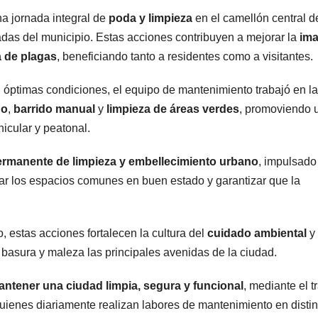
1
s
na jornada integral de
poda y limpieza
en el camellón central d
tadas del municipio. Estas acciones contribuyen a mejorar la
im
v
A
n
 de plagas
, beneficiando tanto a residentes como a visitantes.
N
i
 óptimas condiciones, el equipo de mantenimiento trabajó en la
r
do
,
barrido manual
y
limpieza de áreas verdes
, promoviendo 
T
n
icular y peatonal.
t
rmanente de limpieza y embellecimiento urbano
, impulsado
var los espacios comunes en buen estado y garantizar que la
F
, estas acciones fortalecen la cultura del
cuidado ambiental
y 
e basura y maleza las principales avenidas de la ciudad.
M
ntener una ciudad limpia, segura y funcional
, mediante el t
s
18
quienes diariamente realizan labores de mantenimiento en distin
e