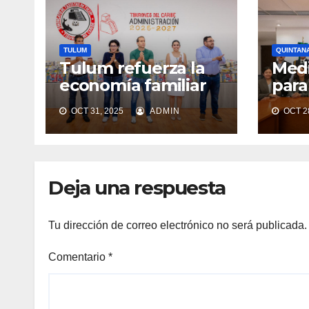
TULUM
QUINTAN
Tulum refuerza la
Medi
economía familiar
para
con programas de
acce
OCT 31, 2025
ADMIN
OCT 28
ayuda alimentaria
Tul
Deja una respuesta
Tu dirección de correo electrónico no será publicada.
Comentario
*