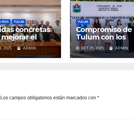
A ROO
TULUM
TULUM
das concretas
Compromiso de
 mejorar el
Tulum con los
so a playas en
valores de la O
, 2025
ADMIN
OCT 25, 2025
ADMIN
um
Los campos obligatorios están marcados con
*