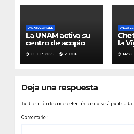
UNCATEGORIZED
UNCATEG
La UNAM activa su
Che
centro de acopio
la V
nacional
Sesi
OCT 17, 2025
ADMIN
MAY 31
para
Viol
Muje
Deja una respuesta
Tu dirección de correo electrónico no será publicada.
Comentario
*