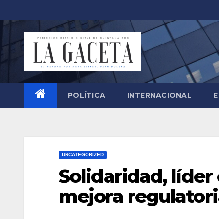
Saltar
al
contenido
POLÍTICA
INTERNACIONAL
E
UNCATEGORIZED
Solidaridad, líde
mejora regulatori