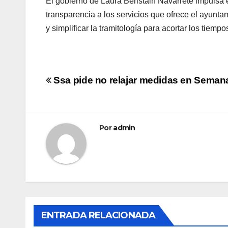
El gobierno de Laura Beristain Navarrete impulsa 
transparencia a los servicios que ofrece el ayunta
y simplificar la tramitología para acortar los tiem
Navegación
Ssa pide no relajar medidas en Semana 
de
entradas
Por
admin
ENTRADA RELACIONADA