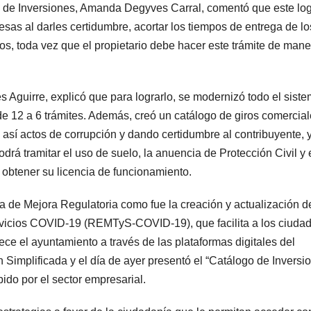
n de Inversiones, Amanda Degyves Carral, comentó que este lo
sas al darles certidumbre, acortar los tiempos de entrega de lo
os, toda vez que el propietario debe hacer este trámite de mane
s Aguirre, explicó que para lograrlo, se modernizó todo el sist
de 12 a 6 trámites. Además, creó un catálogo de giros comercia
o así actos de corrupción y dando certidumbre al contribuyente, 
odrá tramitar el uso de suelo, la anuencia de Protección Civil y 
a obtener su licencia de funcionamiento.
a de Mejora Regulatoria como fue la creación y actualización d
rvicios COVID-19 (REMTyS-COVID-19), que facilita a los ciuda
rece el ayuntamiento a través de las plataformas digitales del
n Simplificada y el día de ayer presentó el “Catálogo de Inversi
ido por el sector empresarial.