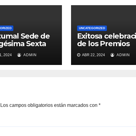
ORIZED
UNCATEGORIZED
tumal Sede de
Exitosa celebrac
igésima Sexta
de los Premios
ón Ordinaria
Platino 2024
, 2024
ADMIN
ABR 22, 2024
ADMIN
 Erradicar la
encia contra las
res
Los campos obligatorios están marcados con
*