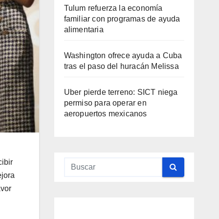
Tulum refuerza la economía
familiar con programas de ayuda
alimentaria
Washington ofrece ayuda a Cuba
tras el paso del huracán Melissa
Uber pierde terreno: SICT niega
permiso para operar en
aeropuertos mexicanos
QUINTANA
ibir
ROO
ejora
QUINTANA
QUINTANA
QUINTANA
QUINTANA
ROO
ROO
TULUM
ROO
ROO
avor
Qui
Ma
Me
Ma
Gin
nta
ra y
did
ra
o