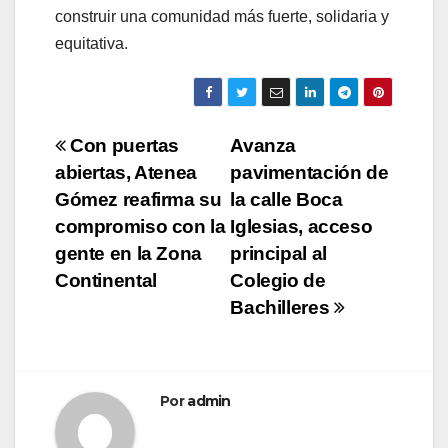
construir una comunidad más fuerte, solidaria y
equitativa.
Navegación
Con puertas
Avanza
abiertas, Atenea
pavimentación de
de
Gómez reafirma su
la calle Boca
entradas
compromiso con la
Iglesias, acceso
gente en la Zona
principal al
Continental
Colegio de
Bachilleres
Por
admin