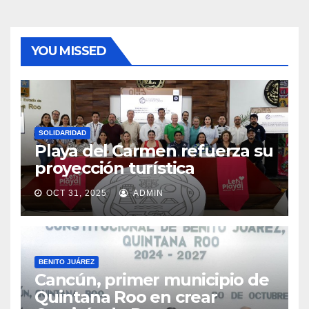
YOU MISSED
SOLIDARIDAD
Playa del Carmen refuerza su
proyección turística
OCT 31, 2025
ADMIN
BENITO JUÁREZ
Cancún, primer municipio de
Quintana Roo en crear