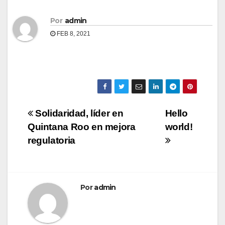
Por
admin
FEB 8, 2021
Navegación
Solidaridad, líder en
Hello
Quintana Roo en mejora
world!
de
regulatoria
entradas
Por
admin