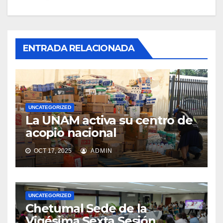
ENTRADA RELACIONADA
UNCATEGORIZED
La UNAM activa su centro de
acopio nacional
OCT 17, 2025
ADMIN
UNCATEGORIZED
Chetumal Sede de la
Vigésima Sexta Sesión