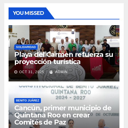
YOU MISSED
SOLIDARIDAD
Playa del Carmen refuerza su
proyección turística
OCT 31, 2025
ADMIN
BENITO JUÁREZ
Cancún, primer municipio de
Quintana Roo en crear
Comités de Paz