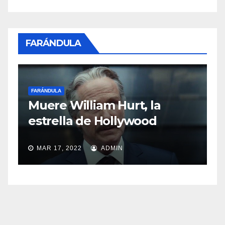
FARÁNDULA
FARÁNDULA
Sasha Sokol habl
iam Hurt, la
abuso de Luis de
e Hollywood
MAR 11, 2022
ADMIN
ADMIN