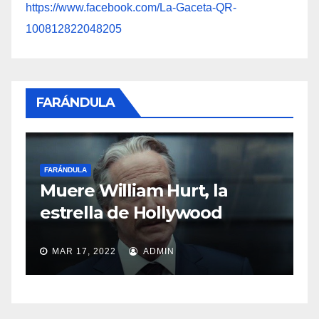
https://www.facebook.com/La-Gaceta-QR-
100812822048205
FARÁNDULA
FARÁNDULA
Sasha Sokol habla sobre el
abuso de Luis de Llano
MAR 11, 2022
ADMIN