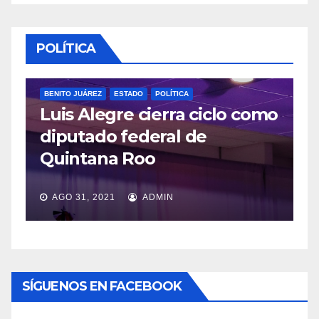
POLÍTICA
mo
POLÍTICA
López Obrador respetará
veda por consulta popular
JUL 20, 2021
ADMIN
SÍGUENOS EN FACEBOOK