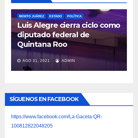
omo
POLÍTICA
López Obrador respetará
veda por consulta popular
JUL 20, 2021
ADMIN
SÍGUENOS EN FACEBOOK
https://www.facebook.com/La-Gaceta-QR-
100812822048205