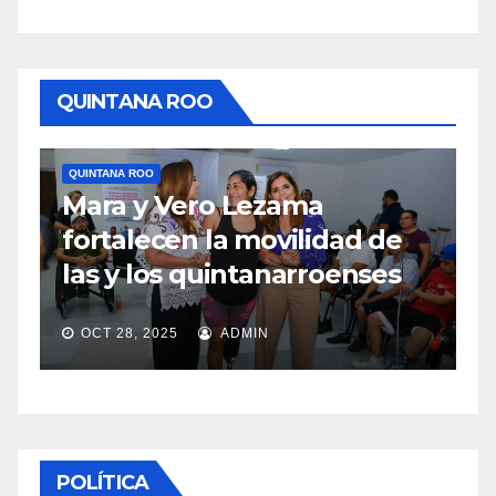
QUINTANA ROO
QUINTANA ROO
TULUM
Medidas concretas para
e
mejorar el acceso a playas
s
en Tulum
OCT 28, 2025
ADMIN
POLÍTICA