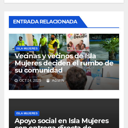
ENTRADA RELACIONADA
ISLA MUJERES
Vecinas y vecinos de Isla
Mujeres deciden el rumbo de
su comunidad
OCT 24, 2025
ADMIN
ISLA MUJERES
Apoyo social en Isla Mujeres
con entrega directa de