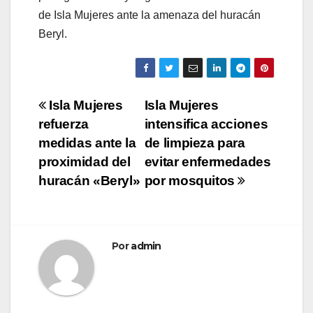
de Isla Mujeres ante la amenaza del huracán
Beryl.
Navegación
Isla Mujeres
Isla Mujeres
refuerza
intensifica acciones
de
medidas ante la
de limpieza para
entradas
proximidad del
evitar enfermedades
huracán «Beryl»
por mosquitos
Por
admin