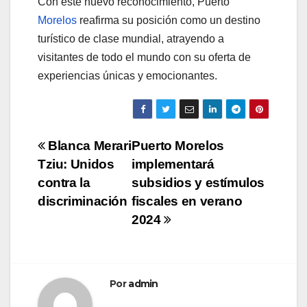
Con este nuevo reconocimiento, Puerto
Morelos
reafirma su posición como un destino
turístico de clase mundial, atrayendo a
visitantes de todo el mundo con su oferta de
experiencias únicas y emocionantes.
Navegación
Blanca Merari
Puerto Morelos
Tziu: Unidos
implementará
de
contra la
subsidios y estímulos
entradas
discriminación
fiscales en verano
2024
Por
admin